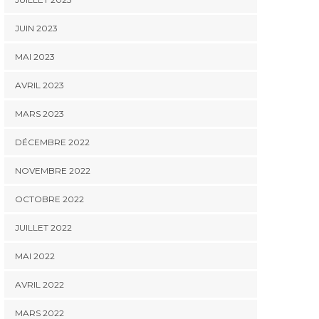
JUIN 2023
MAI 2023
AVRIL 2023
MARS 2023
DÉCEMBRE 2022
NOVEMBRE 2022
OCTOBRE 2022
JUILLET 2022
ACTUALITÉ ORANGE STORE
ACTUALITÉ ORANGE STORE
ACTUAL
MAI 2022
Bon de rentrée
Qu’est-ce que le
Réfé
scolaire CSE 2026
nouveau congé
l’acco
AVRIL 2022
supplémentaire de
naissance ?
MARS 2022