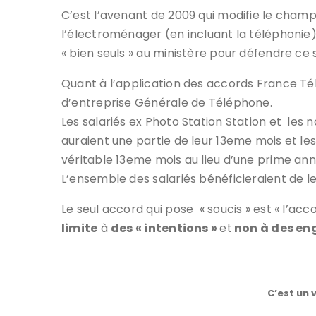
C’est l’avenant de 2009 qui modifie le champ
l’électroménager (en incluant la téléphonie) 
« bien seuls » au ministère pour défendre ce s
Quant à l’application des accords France Té
d’entreprise Générale de Téléphone.
Les salariés ex Photo Station Station et l
auraient une partie de leur 13eme mois et le
véritable 13eme mois au lieu d’une prime an
L’ensemble des salariés bénéficieraient de le
Le seul accord qui pose « soucis » est « l’ac
limite
à
des
« intentions »
et
non à des e
C’est un 