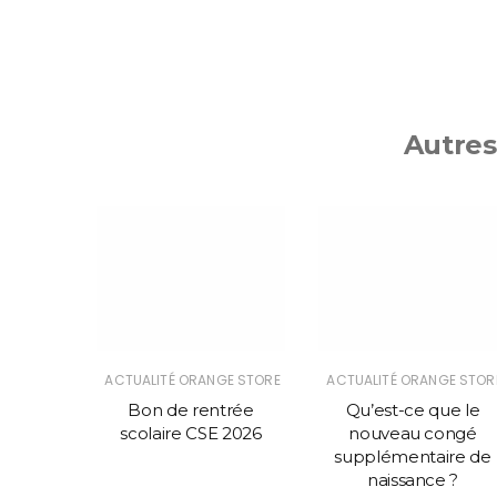
Autres
GE STORE
ACTUALITÉ ORANGE STORE
ACTUALITÉ ORANGE STOR
marche
Bon de rentrée
Qu’est-ce que le
 de
scolaire CSE 2026
nouveau congé
er.
supplémentaire de
naissance ?