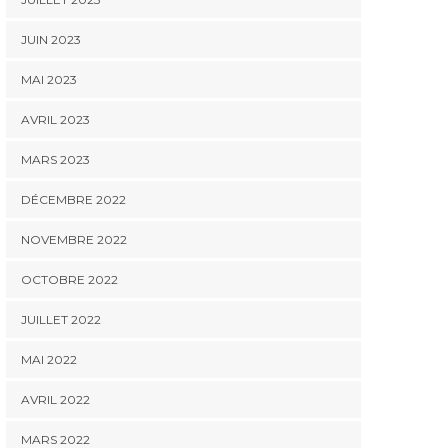
JUIN 2023
MAI 2023
AVRIL 2023
MARS 2023
DÉCEMBRE 2022
ACTUALITÉ ORANGE STORE
ACTUALITÉ ORANGE STORE
ACTUAL
NOVEMBRE 2022
Bon de rentrée
Qu’est-ce que le
Réfé
scolaire CSE 2026
nouveau congé
l’acco
OCTOBRE 2022
supplémentaire de
naissance ?
JUILLET 2022
MAI 2022
AVRIL 2022
MARS 2022