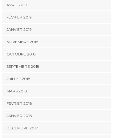
scolaire CSE 2026
nouveau congé
l’acco
AVRIL 2019
supplémentaire de
naissance ?
FÉVRIER 2019
JANVIER 2019
NOVEMBRE 2018
OCTOBRE 2018
SEPTEMBRE 2018
JUILLET 2018
MARS 2018
FÉVRIER 2018
JANVIER 2018
DÉCEMBRE 2017