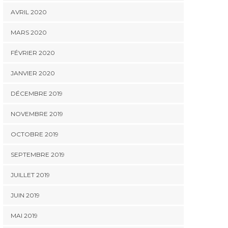
AVRIL 2020
MARS 2020
FÉVRIER 2020
JANVIER 2020
DÉCEMBRE 2019
NOVEMBRE 2019
OCTOBRE 2019
SEPTEMBRE 2019
JUILLET 2019
JUIN 2019
ACTUALITÉ ORANGE STORE
ACTUALITÉ ORANGE STORE
ACTUAL
MAI 2019
Bon de rentrée
Qu’est-ce que le
Réfé