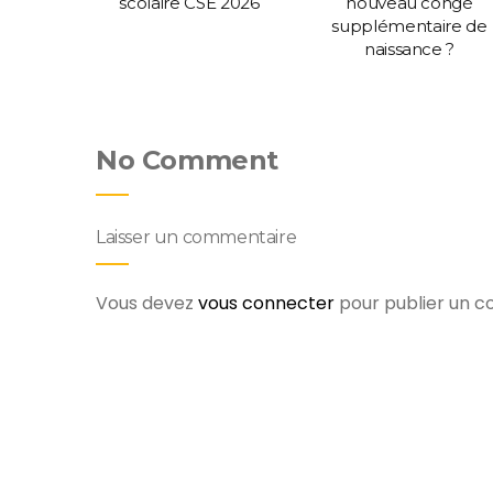
 de
scolaire CSE 2026
nouveau congé
er.
supplémentaire de
naissance ?
No Comment
Laisser un commentaire
Vous devez
vous connecter
pour publier un 