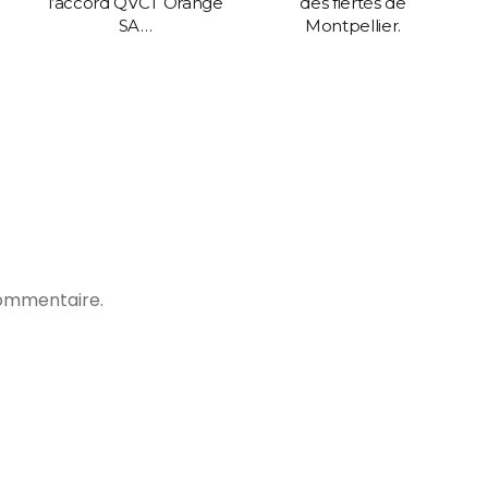
l’accord QVCT Orange
des fiertés de
SA…
Montpellier.
commentaire.